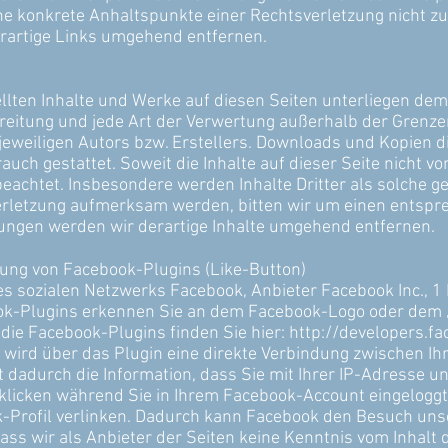
ohne konkrete Anhaltspunkte einer Rechtsverletzung nicht 
rartige Links umgehend entfernen.
ellten Inhalte und Werke auf diesen Seiten unterliegen de
rbreitung und jede Art der Verwertung außerhalb der Gren
eweiligen Autors bzw. Erstellers. Downloads und Kopien di
uch gestattet. Soweit die Inhalte auf dieser Seite nicht v
eachtet. Insbesondere werden Inhalte Dritter als solche ge
erletzung aufmerksam werden, bitten wir um einen entspr
ngen werden wir derartige Inhalte umgehend entfernen.
ung von Facebook-Plugins (Like-Button)
s sozialen Netzwerks Facebook, Anbieter Facebook Inc., 1 
ook-Plugins erkennen Sie an dem Facebook-Logo oder dem „L
 die Facebook-Plugins finden Sie hier:
http://developers.f
 wird über das Plugin eine direkte Verbindung zwischen 
t dadurch die Information, dass Sie mit Ihrer IP-Adresse 
klicken während Sie in Ihrem Facebook-Account eingeloggt 
k-Profil verlinken. Dadurch kann Facebook den Besuch uns
ass wir als Anbieter der Seiten keine Kenntnis vom Inhalt