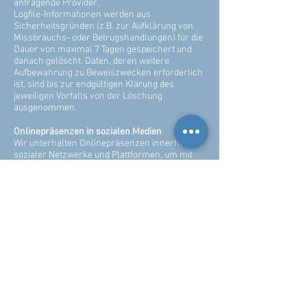
anfragende Provider.
Logfile-Informationen werden aus
Sicherheitsgründen (z.B. zur Aufklärung von
Missbrauchs- oder Betrugshandlungen) für die
Dauer von maximal 7 Tagen gespeichert und
danach gelöscht. Daten, deren weitere
Aufbewahrung zu Beweiszwecken erforderlich
ist, sind bis zur endgültigen Klärung des
jeweiligen Vorfalls von der Löschung
ausgenommen.
Onlinepräsenzen in sozialen Medien
Wir unterhalten Onlinepräsenzen innerhalb
sozialer Netzwerke und Plattformen, um mit
den dort aktiven Kunden, Interessenten und
Nutzern kommunizieren und sie dort über
unsere Leistungen informieren zu können.
Beim Aufruf der jeweiligen Netzwerke und
Plattformen gelten die Geschäftsbedingungen
und die Datenverarbeitungsrichtlinien deren
jeweiligen Betreiber.
Soweit nicht anders im Rahmen unserer
Datenschutzerklärung angegeben, verarbeiten
wir die Daten der Nutzer sofern diese mit uns
innerhalb der sozialen Netzwerke und
Plattformen kommunizieren, z.B. Beiträge auf
unseren Onlinepräsenzen verfassen oder uns