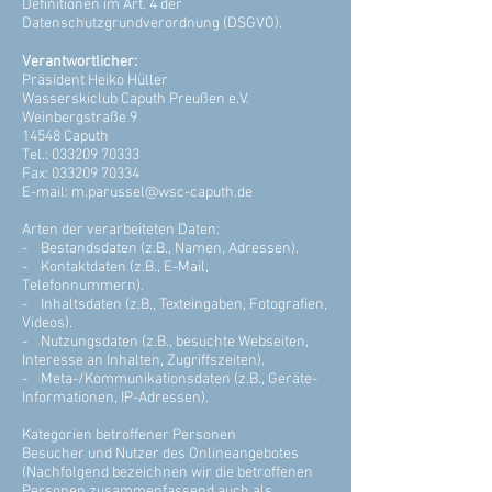
Definitionen im Art. 4 der
Datenschutzgrundverordnung (DSGVO).
Verantwortlicher:
Präsident Heiko Hüller
Wasserskiclub Caputh Preußen e.V.
Weinbergstraße 9
14548 Caputh
Tel.: 033209 70333
Fax: 033209 70334
E-mail: m.parussel@wsc-caputh.de
Arten der verarbeiteten Daten:
- Bestandsdaten (z.B., Namen, Adressen).
- Kontaktdaten (z.B., E-Mail,
Telefonnummern).
- Inhaltsdaten (z.B., Texteingaben, Fotografien,
Videos).
- Nutzungsdaten (z.B., besuchte Webseiten,
Interesse an Inhalten, Zugriffszeiten).
- Meta-/Kommunikationsdaten (z.B., Geräte-
Informationen, IP-Adressen).
Kategorien betroffener Personen
Besucher und Nutzer des Onlineangebotes
(Nachfolgend bezeichnen wir die betroffenen
Personen zusammenfassend auch als