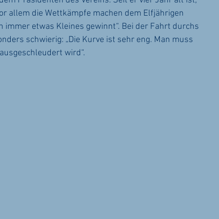
em Präsidenten des Vereins. Seit er vier Jahr alt ist, 
 Vor allem die Wettkämpfe machen dem Elfjährigen 
an immer etwas Kleines gewinnt“. Bei der Fahrt durchs 
ders schwierig: „Die Kurve ist sehr eng. Man muss 
ausgeschleudert wird“.