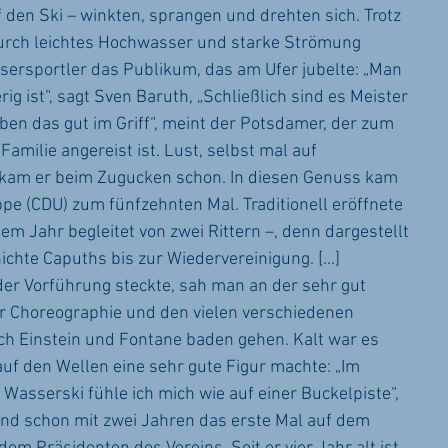
 den Ski – winkten, sprangen und drehten sich. Trotz 
rch leichtes Hochwasser und starke Strömung 
ssersportler das Publikum, das am Ufer jubelte: „Man 
g ist“, sagt Sven Baruth, „Schließlich sind es Meister 
ben das gut im Griff“, meint der Potsdamer, der zum 
Familie angereist ist. Lust, selbst mal auf 
ekam er beim Zugucken schon. In diesen Genuss kam 
pe (CDU) zum fünfzehnten Mal. Traditionell eröffnete 
em Jahr begleitet von zwei Rittern –, denn dargestellt 
chte Capuths bis zur Wiedervereinigung. [...]
der Vorführung steckte, sah man an der sehr gut 
r Choreographie und den vielen verschiedenen 
h Einstein und Fontane baden gehen. Kalt war es 
 auf den Wellen eine sehr gute Figur machte: „Im 
 Wasserski fühle ich mich wie auf einer Buckelpiste“, 
tand schon mit zwei Jahren das erste Mal auf dem 