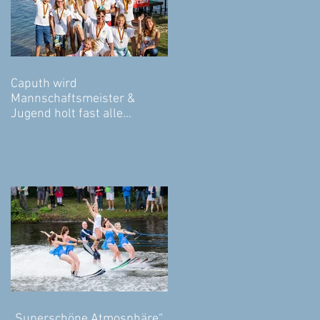
Caputh wird
Mannschaftsmeister &
Jugend holt fast alle
Medaillen!
„Superschöne Atmosphäre“