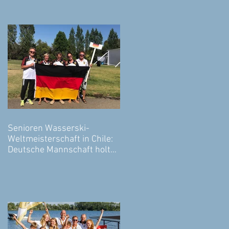
Senioren Wasserski-
Weltmeisterschaft in Chile:
Deutsche Mannschaft holt
Bronze! 4* Gold, 4* Silber &