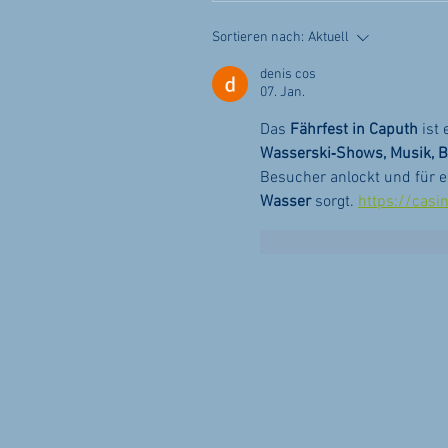
Sortieren nach:
Aktuell
denis cos
07. Jan.
Das 
Fährfest in Caputh
 ist
Wasserski‑Shows, Musik,
Besucher anlockt und für e
Wasser
 sorgt. 
https://casi
Gefällt mir
Antwort