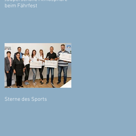
beim Fährfest
Sterne des Sports