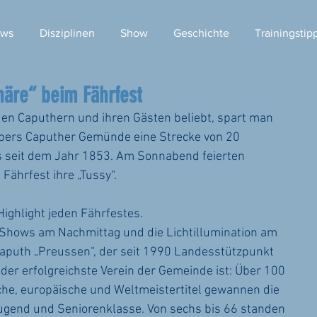
ws
Disziplinen
Show
Geschichte
Trainingstip
äre“ beim Fährfest
i den Caputhern und ihren Gästen beliebt, spart man 
übers Caputher Gemünde eine Strecke von 20 
es seit dem Jahr 1853. Am Sonnabend feierten 
Fährfest ihre „Tussy“.
Highlight jeden Fährfestes.
 Shows am Nachmittag und die Lichtillumination am 
puth „Preussen“, der seit 1990 Landesstützpunkt 
der erfolgreichste Verein der Gemeinde ist: Über 100 
sche, europäische und Weltmeistertitel gewannen die 
 Jugend und Seniorenklasse. Von sechs bis 66 standen 